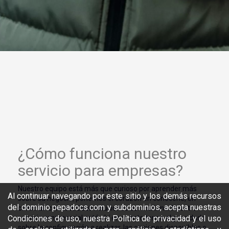
¿Cómo funciona nuestro
servicio para empresas?
Nuestro equipo está más que curioso por aprender más
Al continuar navegando por este sitio y los demás recursos
sobre su negocio, ponemos el corazón en conocerle, en
del dominio pepadocs.com y subdominios, acepta nuestras
construir con usted sus soluciones del mañana. Nuestro
servicio empresarial está ahí en cuanto tenga alguna duda
Condiciones de uso, nuestra Política de privacidad y el uso
sobre la configuración a realizar, las opciones disponibles o