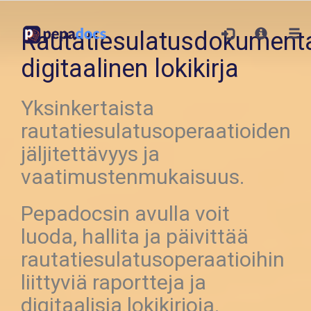
Rautatiesulatusdokument
digitaalinen lokikirja
Yksinkertaista
rautatiesulatusoperaatioiden
jäljitettävyys ja
vaatimustenmukaisuus.
Pepadocsin avulla voit
luoda, hallita ja päivittää
rautatiesulatusoperaatioihin
liittyviä raportteja ja
digitaalisia lokikirjoja.