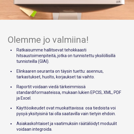
Olemme jo valmiina!
Ratkaisumme hallitsevat tehokkaasti
hitsaustoimenpiteitä, jotka on tunnistettu yksilöllisillä
tunnisteilla (GIAI).
Elinkaaren seuranta on täysin tuettu: asennus,
tarkastukset, huolto, korjaukset tai vaihto.
Raportit voidaan viedä tärkeimmissä
standardiformaateissa, mukaan lukien EPCIS, XML, PDF
ja Excel.
Käyttöoikeudet ovat muokattavissa: osa tiedoista voi
pysyä yksityisinä tai olla saatavilla vain tietyin ehdoin.
Asiakaskohtaiset ja vaatimuksiin räätälöidyt moduulit
voidaan integroida.