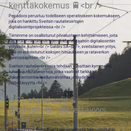
kenttäkokemus 🚆<br />
Pepadocs perustuu todelliseen operatiiviseen kokemukseen,
joka on hankittu Sveitsin rautatiesiirtojen
digitalisointiprojekteissa.<br />
Tiimimme on osallistunut pilvialustojen kehittämiseen, joita
käytetään rautatiesiirtojen dokumentaation digitalisointiin
yrityksille, kuten<br />
Galdini SA<br />
, sveitsiläinen yritys,
joka on erikoistunut kiskojen hitsaukseen ja rataverkon
kunnossapitoon.<br />
Sveitsin rautatieverkossa tehdään vuosittain kymmeniä
tuhansia rautatiesiirtoja, jotka vaativat tarkkaa
dokumentointia, laadunvalvontaa ja täydellistä
jäljitettävyyttä.<br />
GS1-standardit &
digitaalinen jäljitettävyys
🔗<br />
Ratkaisumme perustuvat kansainvälisesti tunnustettuihin