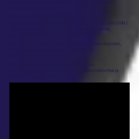
rakenteiseen, turvalliseen ja keskitettyyn digitaaliseen
dokumentaatioon.<br />
Jokainen lokikirja kokoaa yhteen kaikki
hitsaustoimenpiteeseen liittyvät tiedot: tunnistekoodit (GIAI /
QR), sijainti, osallistujat, mittaukset, laadunvalvonta,
sertifikaatit, valokuvat ja huoltotiedot.<br />
Se helpottaa tietojen turvallista jakamista urakoitsijoiden,
infrastruktuurin hallinnoijien, tarkastajien ja
kunnossapitotiimien välillä.
Tämä ratkaisu soveltuu kaikkiin rautateiden
hitsaustoimenpiteisiin, jotka vaativat laadunvalvontaa ja
sääntelydokumentaatiota.<br />