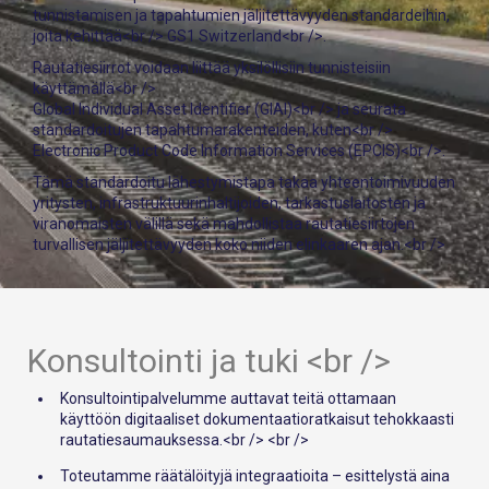
tunnistamisen ja tapahtumien jäljitettävyyden standardeihin,
joita kehittää<br />
GS1 Switzerland<br />
.
Rautatiesiirrot voidaan liittää yksilöllisiin tunnisteisiin
käyttämällä<br />
Global Individual Asset Identifier (GIAI)<br />
ja seurata
standardoitujen tapahtumarakenteiden, kuten<br />
Electronic Product Code Information Services (EPCIS)<br />
.
Tämä standardoitu lähestymistapa takaa yhteentoimivuuden
yritysten, infrastruktuurinhaltijoiden, tarkastuslaitosten ja
viranomaisten välillä sekä mahdollistaa rautatiesiirtojen
turvallisen jäljitettävyyden koko niiden elinkaaren ajan.<br />
Konsultointi ja tuki <br />
Konsultointipalvelumme auttavat teitä ottamaan
käyttöön digitaaliset dokumentaatioratkaisut tehokkaasti
rautatiesaumauksessa.<br /> <br />
Toteutamme räätälöityjä integraatioita – esittelystä aina