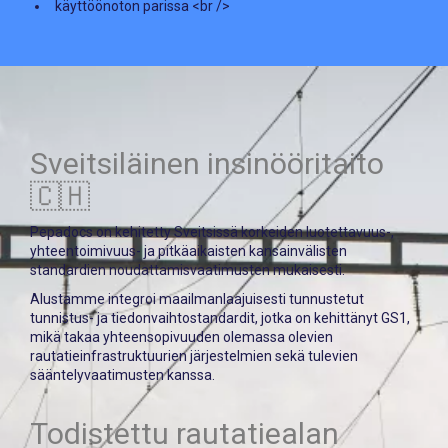
käyttöönoton parissa <br />
Sveitsiläinen insinööritaito
🇨🇭
Pepadocs on kehitetty Sveitsissä korkeiden luotettavuus-,
yhteentoimivuus- ja pitkäaikaisten kansainvälisten
standardien noudattamisvaatimusten mukaisesti.
Alustamme integroi maailmanlaajuisesti tunnustetut
tunnistus- ja tiedonvaihtostandardit, jotka on kehittänyt
GS1
,
mikä takaa yhteensopivuuden olemassa olevien
rautatieinfrastruktuurien järjestelmien sekä tulevien
sääntelyvaatimusten kanssa.
Todistettu rautatiealan