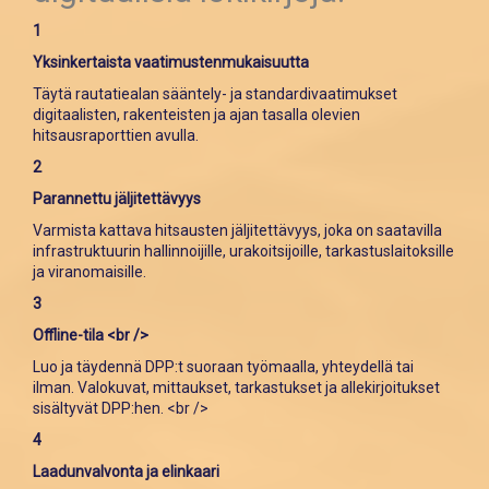
1
Yksinkertaista vaatimustenmukaisuutta
Täytä rautatiealan sääntely- ja standardivaatimukset
digitaalisten, rakenteisten ja ajan tasalla olevien
hitsausraporttien avulla.
2
Parannettu jäljitettävyys
Varmista kattava hitsausten jäljitettävyys, joka on saatavilla
infrastruktuurin hallinnoijille, urakoitsijoille, tarkastuslaitoksille
ja viranomaisille.
3
Offline-tila <br />
Luo ja täydennä DPP:t suoraan työmaalla, yhteydellä tai
ilman. Valokuvat, mittaukset, tarkastukset ja allekirjoitukset
sisältyvät DPP:hen. <br />
4
Laadunvalvonta ja elinkaari