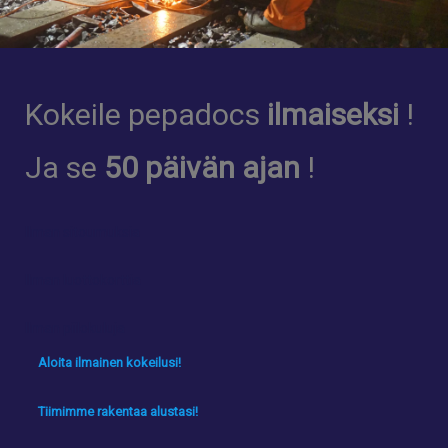
Kokeile pepadocs
ilmaiseksi
!
Ja se
50 päivän ajan
!
Ilman sitoumuksia
Ilman luottokorttia
Ilman piilokuluja
Aloita ilmainen kokeilusi!
Tiimimme rakentaa alustasi!