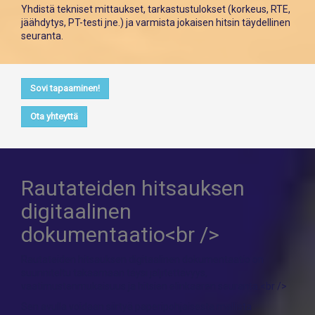
Yhdistä tekniset mittaukset, tarkastustulokset (korkeus, RTE,
jäähdytys, PT-testi jne.) ja varmista jokaisen hitsin täydellinen
seuranta.
Sovi tapaaminen!
Ota yhteyttä
Rautateiden hitsauksen
digitaalinen
dokumentaatio<br />
Rautateiden hitsauksen digitaalinen dokumentaatio on
suunniteltu takaamaan täysi jäljitettävyys,
vaatimustenmukaisuus ja hitsien elinkaaren seuranta.<br />
Sen avulla voidaan siirtyä paperipohjaisesta mallista