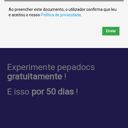
Ao preencher este documento, o utilizador confirma que leu
e aceitou o nosso
Política de privacidade
.
Enviar
Experimente pepadocs
gratuitamente
!
E isso
por 50 dias
!
Sem Compromisso
Sem cartão de crédito